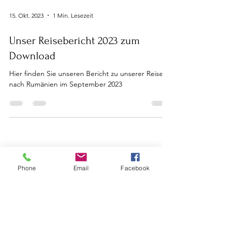
15. Okt. 2023
1 Min. Lesezeit
Unser Reisebericht 2023 zum
Download
Hier finden Sie unseren Bericht zu unserer Reise
nach Rumänien im September 2023
Ihre Not Nagel e.V.
Phone
Email
Facebook
Ansprechpartner:
Frau Cornelia Dörr Tel.:
07121-491613
Frau Ute Kuch Tel.:
07121-346745